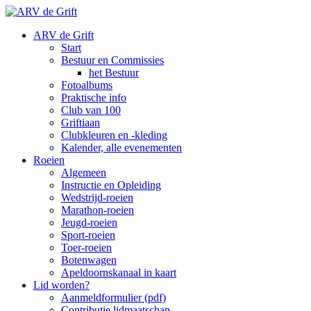
ARV de Grift
Start
Bestuur en Commissies
het Bestuur
Fotoalbums
Praktische info
Club van 100
Griftiaan
Clubkleuren en -kleding
Kalender, alle evenementen
Roeien
Algemeen
Instructie en Opleiding
Wedstrijd-roeien
Marathon-roeien
Jeugd-roeien
Sport-roeien
Toer-roeien
Botenwagen
Apeldoornskanaal in kaart
Lid worden?
Aanmeldformulier (pdf)
Contributie lidmaatschap