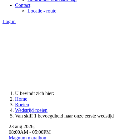
Contact
Locatie - route
Log in
U bevindt zich hier:
Home
Roeien
Wedstrijd-roeien
Van skiff 1 bevoegdheid naar onze eerste wedstijd
23 aug 2026
;
08:00AM
-
05:00PM
Magnum marathon