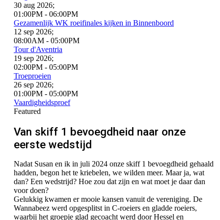
30 aug 2026
;
01:00PM
-
06:00PM
Gezamenlijk WK roeifinales kijken in Binnenboord
12 sep 2026
;
08:00AM
-
05:00PM
Tour d'Aventria
19 sep 2026
;
02:00PM
-
05:00PM
Troeproeien
26 sep 2026
;
01:00PM
-
05:00PM
Vaardigheidsproef
Featured
Van skiff 1 bevoegdheid naar onze
eerste wedstijd
Nadat Susan en ik in juli 2024 onze skiff 1 bevoegdheid gehaald
hadden, begon het te kriebelen, we wilden meer. Maar ja, wat
dan? Een wedstrijd? Hoe zou dat zijn en wat moet je daar dan
voor doen?
Gelukkig kwamen er mooie kansen vanuit de vereniging. De
Wannabeez werd opgesplitst in C-roeiers en gladde roeiers,
waarbij het groepje glad gecoacht werd door Hessel en