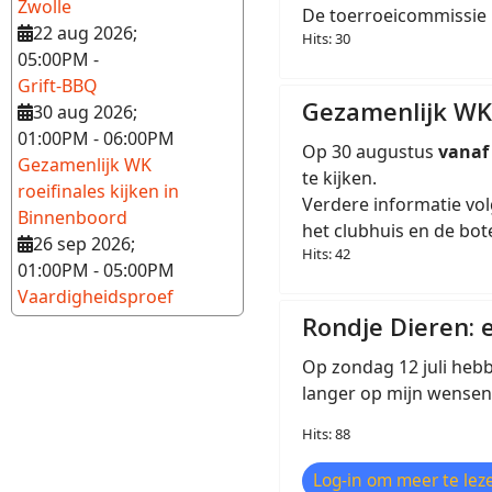
Zwolle
De toerroeicommissie
22 aug 2026
;
Hits: 30
05:00PM
-
Grift-BBQ
Gezamenlijk WK 
30 aug 2026
;
01:00PM
-
06:00PM
Op 30 augustus
vana
Gezamenlijk WK
te kijken.
roeifinales kijken in
Verdere informatie vol
Binnenboord
het clubhuis en de bot
26 sep 2026
;
Hits: 42
01:00PM
-
05:00PM
Vaardigheidsproef
Rondje Dieren: 
Op zondag 12 juli hebb
langer op mijn wensenli
Hits: 88
Log-in om meer te leze