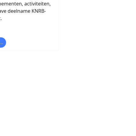
nementen, activiteiten,
ave deelname KNRB-
.
..