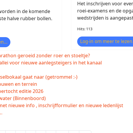
Het inschrijven voor eve
roei-examens en de opg
 worden in de komende
wedstrijden is aangepast
ste halve rubber bollen.
Hits: 113
Log-in om meer te lezen.
n...
arathon geroeid zonder roer en stoeltje?
vallei voor nieuwe aanlegsteigers in het kanaal
selbokaal gaat naar (getrommel :-)
ouwen en terrein
oertocht editie 2026
water (Binnenboord)
et nieuwe info , inschrijfformulier en nieuwe ledenlijst
….