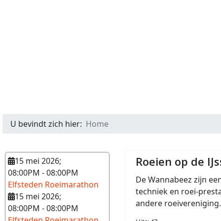
U bevindt zich hier:
Home
Roeien op de I
15 mei 2026
;
08:00PM
-
08:00PM
De Wannabeez zijn een
Elfsteden Roeimarathon
techniek en roei-presta
15 mei 2026
;
andere roeivereniging. 
08:00PM
-
08:00PM
Elfsteden Roeimarathon