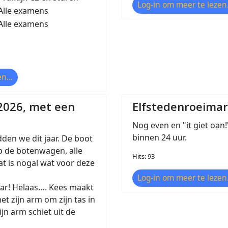
Log-in om meer te lezen.
Alle examens
Alle examens
n...
2026, met een
Elfstedenroeima
Nog even en "it giet oan
binnen 24 uur.
dden we dit jaar. De boot
p de botenwagen, alle
Hits: 93
at is nogal wat voor deze
Log-in om meer te lezen.
ar! Helaas…. Kees maakt
 zijn arm om zijn tas in
jn arm schiet uit de