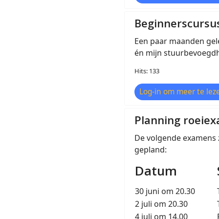
Beginnerscursus
Een paar maanden geled
én mijn stuurbevoegdhe
Hits: 133
Log-in om meer te leze
Planning roeie
De volgende examens 
gepland:
Datum
30 juni om 20.30
2 juli om 20.30
4 juli om 14.00