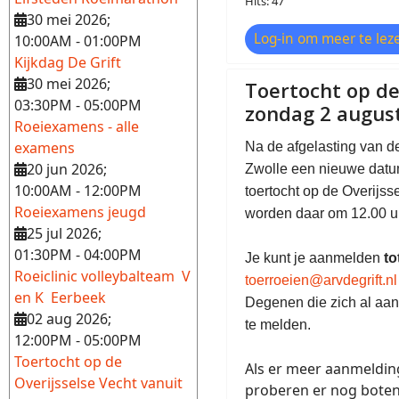
Hits: 47
30 mei 2026
;
Log-in om meer te leze
10:00AM
-
01:00PM
Kijkdag De Grift
30 mei 2026
;
Toertocht op de
03:30PM
-
05:00PM
zondag 2 augus
Roeiexamens - alle
examens
Na de afgelasting van d
20 jun 2026
;
Zwolle een nieuwe datu
10:00AM
-
12:00PM
toertocht op de Overijs
Roeiexamens jeugd
worden daar
om 12.00 u
25 jul 2026
;
01:30PM
-
04:00PM
Je kunt je aanmelden
to
Roeiclinic volleybalteam V
toerroeien@arvdegrift.nl
en K Eerbeek
Degenen die zich al aan
02 aug 2026
;
te melden.
12:00PM
-
05:00PM
Toertocht op de
Als er meer aanmelding
Overijsselse Vecht vanuit
proberen er nog boten 