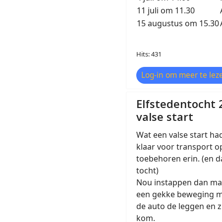
11 juli om 11.30
15 augustus om 15.30
Hits: 431
Log-in om meer te leze
Elfstedentocht 
valse start
Wat een valse start ha
klaar voor transport o
toebehoren erin. (en d
tocht)
Nou instappen dan ma
een gekke beweging met
de auto de leggen en zi
kom.