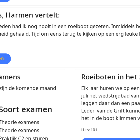
, Harmen vertelt:
en had ik nog nooit in een roeiboot gezeten. Inmiddels he
id gehaald. Tijd om eens terug te kijken op een erg leuke
n...
xamens
Roeiboten in he
zijn de komende maand
Elk jaar huren we op een
juli het wedstrijdbad va
leggen daar dan een paar 
Soort examen
Leden van de Grift kunn
het in de boot klimmen v
Theorie examens
Theorie examens
Hits: 101
Praktijk C2 en sturen