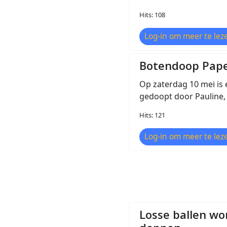
Hits: 108
Log-in om meer te leze
Botendoop Pap
Op zaterdag 10 mei is 
gedoopt door Pauline,
Hits: 121
Log-in om meer te leze
Losse ballen wo