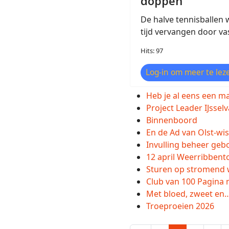
doppen
De halve tennisballen
tijd vervangen door va
Hits: 97
Log-in om meer te leze
Heb je al eens een m
Project Leader IJssel
Binnenboord
En de Ad van Olst-wis
Invulling beheer geb
12 april Weerribbent
Sturen op stromend 
Club van 100 Pagina m
Met bloed, zweet en
Troeproeien 2026