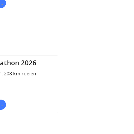
..
rathon 2026
!", 208 km roeien
..