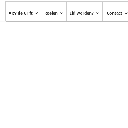
ARV de Grift
Roeien
Lid worden?
Contact