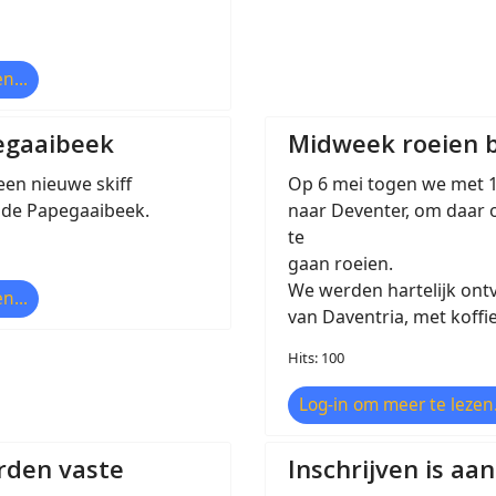
n...
egaaibeek
Midweek roeien b
een nieuwe skiff
Op 6 mei togen we met 1
 de Papegaaibeek.
naar Deventer, om daar o
te
gaan roeien.
We werden hartelijk on
n...
van Daventria, met koffi
Hits: 100
Log-in om meer te lezen.
rden vaste
Inschrijven is aa