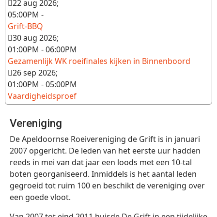
22 aug 2026
;
05:00PM
-
Grift-BBQ
30 aug 2026
;
01:00PM
-
06:00PM
Gezamenlijk WK roeifinales kijken in Binnenboord
26 sep 2026
;
01:00PM
-
05:00PM
Vaardigheidsproef
Vereniging
De Apeldoornse Roeivereniging de Grift is in januari
2007 opgericht. De leden van het eerste uur hadden
reeds in mei van dat jaar een loods met een 10-tal
boten georganiseerd. Inmiddels is het aantal leden
gegroeid tot ruim 100 en beschikt de vereniging over
een goede vloot.
Van 2007 tot eind 2011 huisde De Grift in een tijdelijke